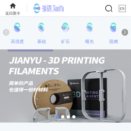


EN
返回聚丰


高强度
基础
矿石
哑光
阻燃