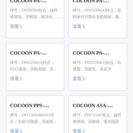
COCOON PA-
COCOON PA-
Birch(CF)
Birch(GF)
牌号：EP059506特点：碳纤
牌号：EP052506(4)特点：原
维增强、高耐温、耐冲击、哑
料来自可再生天然植物、吸水
光细砂质感
率低、高强度、优异的尺寸稳
查看
查看


定性、低收缩低翘曲
COCOON PA-
COCOON PA-
Birch(GF)
Birch(GF)
牌号：EP052506(3)特点：
牌号：EP052506(1)特点：高
PA12基体，高刚高韧、高耐
强度、高耐热、高抗冲
热、抗疲劳、吸水率低、抗蠕
查看
查看


变
COCOON PPS-
COCOON ASA-
Birch(GF)
Birch(CF)
牌号：EP112606BK001特
牌号：EP073106 特点：碳纤
点：天然V0阻燃、高耐热、
维增强、高耐候、哑光隐纹
高强度、耐久耐腐蚀
查看
查看

