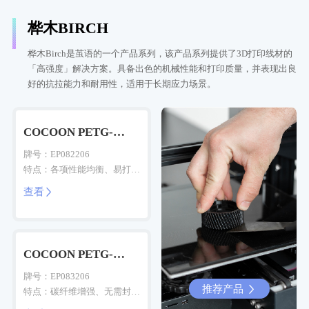
桦木BIRCH
桦木Birch是茧语的一个产品系列，该产品系列提供了3D打印线材的
「高强度」解决方案。具备出色的机械性能和打印质量，并表现出良
好的抗拉能力和耐用性，适用于长期应力场景。
COCOON PETG-
Birch(GF)
牌号：EP082206
特点：各项性能均衡、易打
印、玻纤增强、抗摔耐用、磨
查看

砂质感
COCOON PETG-
Birch(CF)
牌号：EP083206
推荐产品
推荐产品


特点：碳纤维增强、无需封
箱、易打印