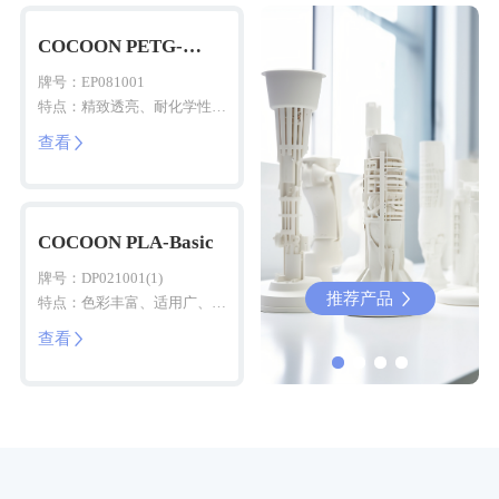
COCOON PETG-
Basic
牌号：EP081001
特点：精致透亮、耐化学性
佳、性能均衡、易打印成型
查看

COCOON PLA-Basic
牌号：DP021001(1)
推荐产品
推荐产品


特点：色彩丰富、适用广、易
打印、安全环保
查看
