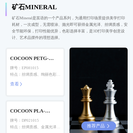
矿石MINERAL
矿石Mineral是茧语的一个产品系列，为通用打印场景提供美学打印
耗材，一次成型，无需喷涂、抛光即可获得金属光泽、丝绸质感，安
全节能环保，打印性能优异，色彩选择丰富，是3D打印美学创意设
计、艺术品摆件的理想选择。
COCOON PETG-
Mineral
牌号：EP081015
特点：丝绸质感、绚丽色彩、
耐候耐热
查看

COCOON PLA-
Mineral
牌号：DP021015
推荐产品
推荐产品


特点：丝绸质感、金属光泽、