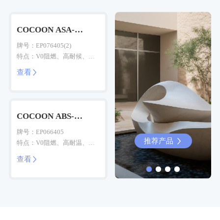
COCOON ASA-
Fir(FR)
牌号：EP076405(2)
特点：V0阻燃、高耐候、高
耐温、经久耐用
查看

COCOON ABS-
Fir(FR)
牌号：EP066405
推荐产品
推荐产品


特点：V0阻燃、高耐温、尺
寸稳定佳、加工性能优异
查看
