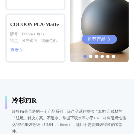
COCOON PLA-Matte
牌号：DP024318(2)
推荐产品
推荐产品


特点：哑光雾面、绚丽色彩、
易打印
查看

冷杉FIR
冷杉Fir是茧语的一个产品系列，该产品系列提供了3D打印线材的
「阻燃」解决方案。不透水、常温下吸水率小于1%，材料阻燃性能
达到V0阻燃等级（UL94，1.6mm），适用于需要阻燃特性的零部
件。