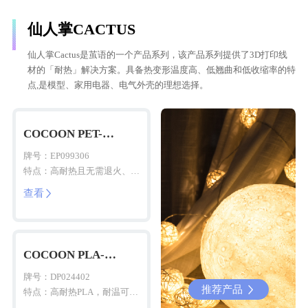
仙人掌CACTUS
仙人掌Cactus是茧语的一个产品系列，该产品系列提供了3D打印线
材的「耐热」解决方案。具备热变形温度高、低翘曲和低收缩率的特
点,是模型、家用电器、电气外壳的理想选择。
COCOON PET-
Cactus(HTCF)
牌号：EP099306
特点：高耐热且无需退火、碳
纤维增强、高刚性、高抗蠕变
查看

性
COCOON PLA-
Cactus(HT)
牌号：DP024402
推荐产品
推荐产品


特点：高耐热PLA，耐温可达
70℃，无需退火